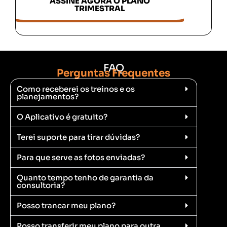
ASSINE AGORA O PLANO
TRIMESTRAL
FAQ
Perguntas Frequentes
Como receberei os treinos e os
planejamentos?
O Aplicativo é gratuito?
Terei suporte para tirar dúvidas?
Para que serve as fotos enviadas?
Quanto tempo tenho de garantia da
consultoria?
Posso trancar meu plano?
Posso transferir meu plano para outra