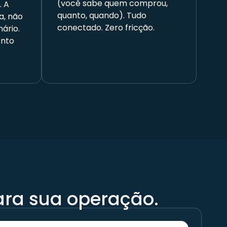
(você sabe quem comprou,
. A
quanto, quando). Tudo
a, não
conectado. Zero fricção.
ário.
ento
ara sua operação.